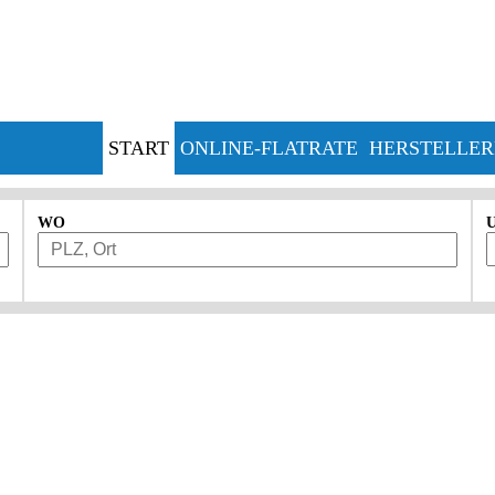
START
ONLINE-FLATRATE
HERSTELLER
WO
U